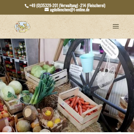
+49 (0)35329-201 (Verwaltung) -214 (Fleischerei)
agdollenchen@t-online.de