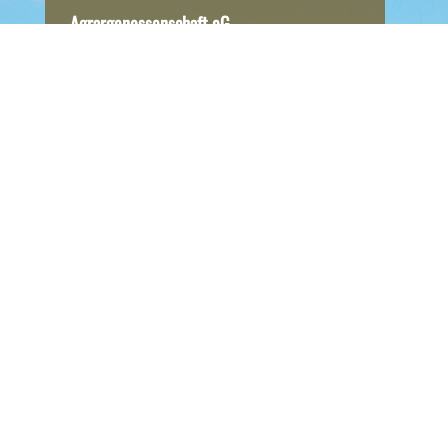
Agrargenossenschaft eG
Dollenchen/Lieskau
Dorfstraße 19
03238 Lichterfeld-Schacksdorf
OT Lieskau
Tel.: 035329-201
Fax: 035329-202
E-Mail:
agdollenchen@t-online.de
Fleischerei & Hofladen
Öffnungszeiten
Di – Fr 09:00 bis 18:00 Uhr